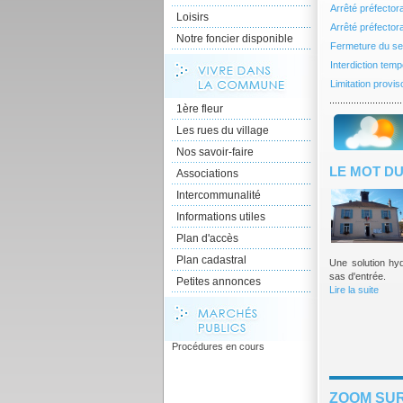
Arrêté préfectora
Loisirs
Arrêté préfector
Notre foncier disponible
Fermeture du sec
Interdiction temp
Limitation provi
1ère fleur
Les rues du village
Nos savoir-faire
LE MOT DU
Associations
Intercommunalité
Informations utiles
Plan d'accès
Plan cadastral
Une solution hyd
sas d'entrée.
Petites annonces
Lire la suite
Procédures en cours
ZOOM SUR