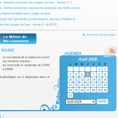
l - limitation provisoire des usages de l’eau - Niveau n° 3 ...
al - Renforcement des mesures de protection des forêts contre ...
rétariat de Mairie pour congés annuels
oraire des spectacles pyrotechniques, des feux d’artifice et ...
soire des usages de l'eau : niveau 2 - ALERTE
Voir toutes les actualités
 MAIRE
AGENDA
Le secrétariat de la mairie est ouvert
Août 2026
aux horaires suivants :
L
M
M
J
V
S
D
les mercredis et vendredis de 17h00
à 19h00.
1
2
3
4
5
6
7
8
9
roalcoolique est à disposition dans le
10
11
12
13
14
15
16
17
18
19
20
21
22
23
24
25
26
27
28
29
30
31
 :