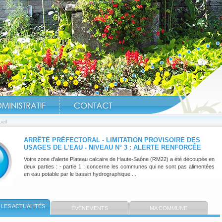
eil
ARRÊTÉ PRÉFECTORAL - LIMITATION PROVISOIRE DES
USAGES DE L’EAU - NIVEAU N° 3 : ALERTE RENFORCÉE
Réouverture Étang
Votre zone d'alerte Plateau calcaire de Haute-Saône (RM22) a été découpée en
deux parties : - partie 1 : concerne les communes qui ne sont pas alimentées
en eau potable par le bassin hydrographique ...
LES ACTUALITÉS
ÉVÈNEMENTS
MA COMMUNE