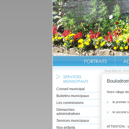
Vous êtes ici :
Accu
Boulodro
Conseil municipal
Notre village d
Bulletins municipaux
le premier s
Les commissions
Démarches
le second se
administratives
Services municipaux
ATTENTION : veu
Nos enfants