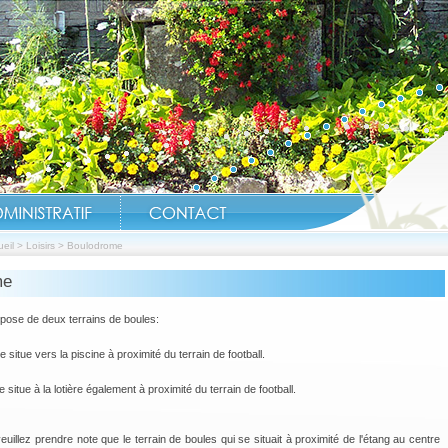
eil
>
Loisirs
>
Boulodrome
me
Réouverture Étangs, ter
ispose de deux terrains de boules:
e situe vers la piscine à proximité du terrain de football.
 situe à la lotière également à proximité du terrain de football.
illez prendre note que le terrain de boules qui se situait à proximité de l'étang au centre