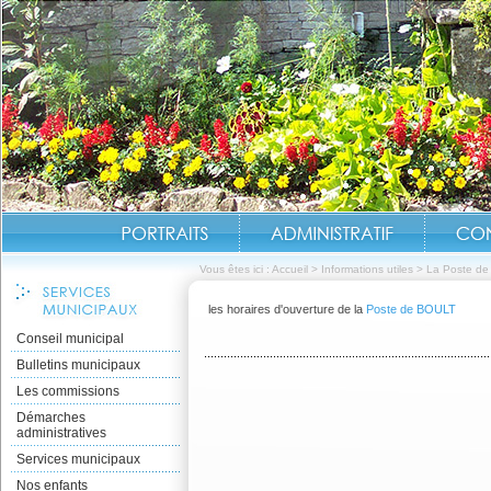
Vous êtes ici :
Accueil
>
Informations utiles
>
La Poste de
les horaires d'ouverture de la
Poste de BOULT
Conseil municipal
Bulletins municipaux
Les commissions
Démarches
administratives
Services municipaux
Nos enfants