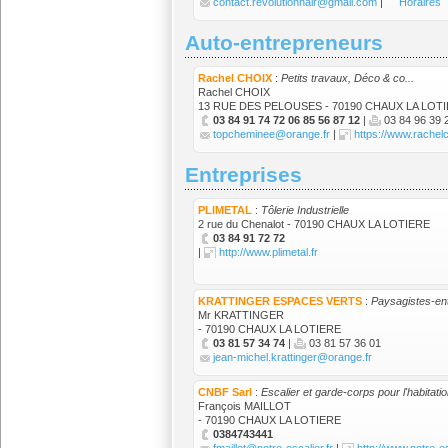
contact.revolutionhair@gmail.com
|
Horaires
Auto-entrepreneurs
Rachel CHOIX
:
Petits travaux, Déco & co...
Rachel CHOIX
13 RUE DES PELOUSES - 70190 CHAUX LA LOT
03 84 91 74 72 06 85 56 87 12
|
03 84 96 39 
topcheminee@orange.fr
|
https://www.rachel
Entreprises
PLIMETAL
:
Tôlerie Industrielle
2 rue du Chenalot - 70190 CHAUX LA LOTIERE
03 84 91 72 72
|
http://www.plimetal.fr
KRATTINGER ESPACES VERTS
:
Paysagistes-ent
Mr KRATTINGER
- 70190 CHAUX LA LOTIERE
03 81 57 34 74
|
03 81 57 36 01
jean-michel.krattinger@orange.fr
CNBF Sarl
:
Escalier et garde-corps pour l'habitatio
François MAILLOT
- 70190 CHAUX LA LOTIERE
0384743441