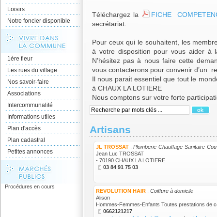
Loisirs
Téléchargez la
FICHE COMPETEN
Notre foncier disponible
secrétariat.
Pour ceux qui le souhaitent, les memb
à votre disposition pour vous aider à 
1ère fleur
N’hésitez pas à nous faire cette dem
vous contacterons pour convenir d’un r
Les rues du village
Il nous parait essentiel que tout le m
Nos savoir-faire
à CHAUX LA LOTIERE
Associations
Nous comptons sur votre forte participat
Intercommunalité
Informations utiles
Artisans
Plan d'accès
Plan cadastral
JL TROSSAT
:
Plomberie-Chauffage-Sanitaire-Cou
Petites annonces
Jean Luc TROSSAT
- 70190 CHAUX LA LOTIERE
03 84 91 75 03
Procédures en cours
REVOLUTION HAIR
:
Coiffure à domicile
Alison
Hommes-Femmes-Enfants Toutes prestations de c
0662121217