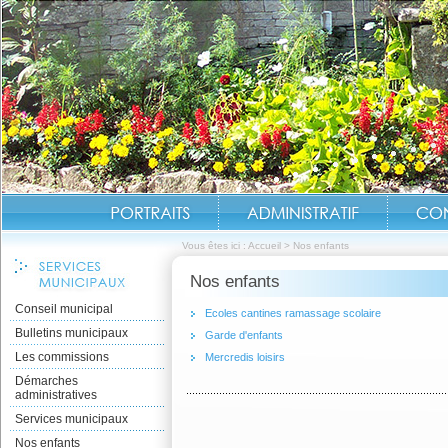
Vous êtes ici :
Accueil
>
Nos enfants
Nos enfants
Conseil municipal
Ecoles cantines ramassage scolaire
Bulletins municipaux
Garde d'enfants
Les commissions
Mercredis loisirs
Démarches
administratives
Services municipaux
Nos enfants