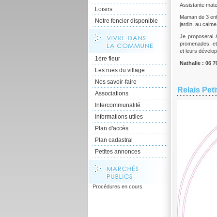
Assistante mat
Loisirs
Maman de 3 enfan
Notre foncier disponible
jardin, au calme
Je proposerai à
promenades, et p
et leurs dévelop
1ère fleur
Nathalie : 06 7
Les rues du village
Nos savoir-faire
Relais Pet
Associations
Intercommunalité
Informations utiles
Plan d'accès
Plan cadastral
Petites annonces
Procédures en cours