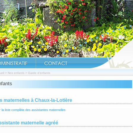
eil
>
Nos enfants
>
Garde d'enfants
nfants
Réouverture Étangs
s maternelles à Chaux-la-Lotière
 la liste complète des assistantes maternelles
assistante maternelle agréé