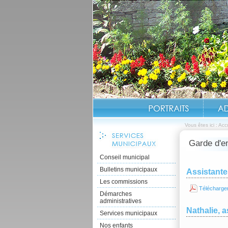
Vous êtes ici :
Accu
Garde d'e
Conseil municipal
Bulletins municipaux
Assistante
Les commissions
Télécharger
Démarches
administratives
Nathalie, 
Services municipaux
Nos enfants