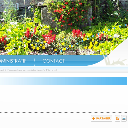
eil
>
Démarches administratives
>
Etat civil
Réouverture Étang