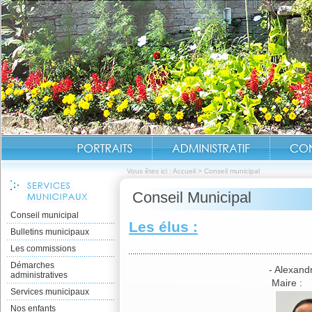
Vous êtes ici :
Accueil
>
Conseil municipal
Conseil Municipal
Conseil municipal
Les élus :
Bulletins municipaux
Les commissions
Démarches
- Alexandre O
administratives
Maire :
Services municipaux
Nos enfants