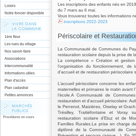
Les inscriptions des enfants nés en 2019
Loisirs
du 7 mars au 6 mai.
Notre foncier disponible
Vous trouverez toutes les informations n
inscriptions 2022-2023
Périscolaire et Restauratio
1ère fleur
Les rues du village
La Communauté de Communes du Pays Rio
Nos savoir-faire
restauration scolaire depuis la prise de
Associations
La compétence « Création et gestion
Intercommunalité
l’organisation du fonctionnement, de 
d’accueil et de restauration périscolaire 
Informations utiles
Plan d'accès
L’accueil périscolaire concerne les enfa
Plan cadastral
maternelles et primaires le matin avant 
l’école.A Communauté de Communes 
Petites annonces
restauration et d’accueil périscolaire: A
le Perrenot, Maizières, Oiselay et Grac
Trésilley, Traitiéfontaine et Voray s
Procédures en cours
restauration scolaire d’Etuz et de Mon
Familles Rurales.La prise en charge d
diplômé de la Communauté de Comm
Prévention et secours civique…). En 2