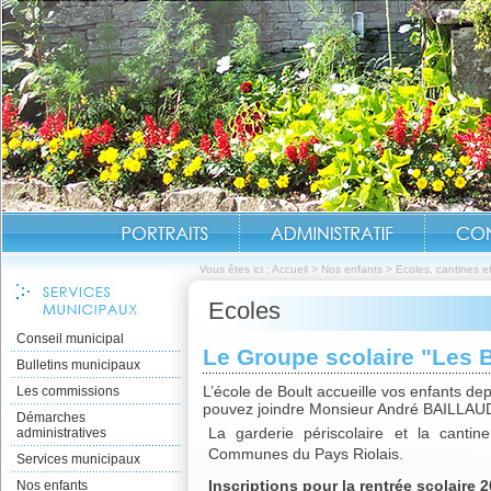
Vous êtes ici :
Accueil
>
Nos enfants
>
Ecoles, cantines e
Ecoles
Conseil municipal
Le Groupe scolaire "Les
Bulletins municipaux
L’école de Boult accueille vos enfants de
Les commissions
pouvez joindre Monsieur André BAILLAUD,
Démarches
La garderie périscolaire et la cant
administratives
Communes du Pays Riolais.
Services municipaux
Inscriptions pour la rentrée scolaire 
Nos enfants