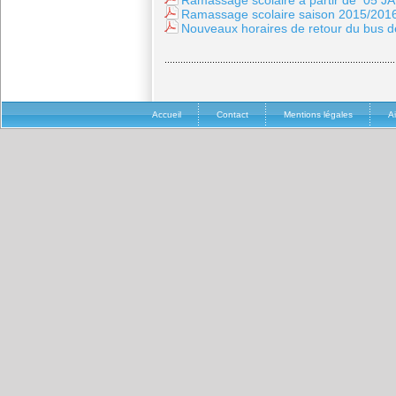
Ramassage scolaire à partir de 05 
Ramassage scolaire saison 2015/201
Nouveaux horaires de retour du bus de
Accueil
Contact
Mentions légales
A