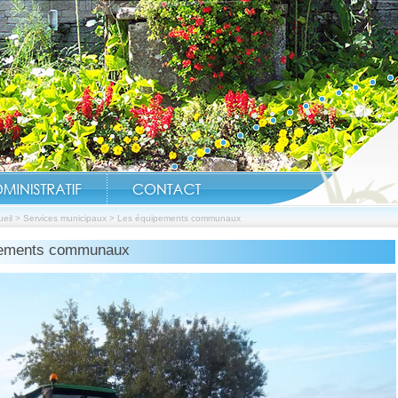
eil
>
Services municipaux
>
Les équipements communaux
pements communaux
Réouverture Étangs, ter