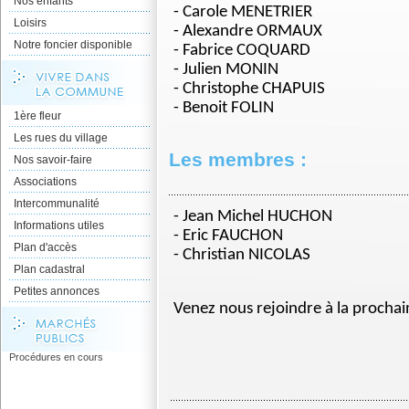
Nos enfants
- Carole MENETRIER
Loisirs
- Alexandre ORMAUX
Notre foncier disponible
- Fabrice COQUARD
- Julien MONIN
- Christophe CHAPUIS
- Benoit FOLIN
1ère fleur
Les rues du village
Les membres :
Nos savoir-faire
Associations
Intercommunalité
- Jean Michel HUCHON
Informations utiles
- Eric FAUCHON
Plan d'accès
- Christian NICOLAS
Plan cadastral
Petites annonces
Venez nous rejoindre à la prochai
Procédures en cours