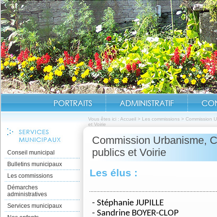
Vous êtes ici :
Accueil
>
Les commissions
>
Commission Ur
et Voirie
Commission Urbanisme, Co
publics et Voirie
Conseil municipal
Bulletins municipaux
Les élus :
Les commissions
Démarches
administratives
- Stéphanie JUPILLE
Services municipaux
- Sandrine BOYER-CLOP