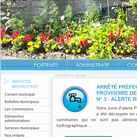
Vous êtes ici :
Accueil
ARRÊTÉ PRÉFEC
PROVISOIRE DE
Conseil municipal
N° 3 : ALERTE
Bulletins municipaux
Votre zone d'alerte 
Les commissions
a été découpée en de
Démarches
communes qui ne sont pas aliment
administratives
hydrographique ...
Services municipaux
Nos enfants