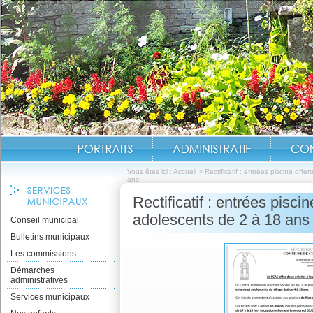
Vous êtes ici :
Accueil
>
Rectificatif : entrées piscine off
ans
Rectificatif : entrées pisci
adolescents de 2 à 18 ans
Conseil municipal
Bulletins municipaux
Les commissions
Démarches
administratives
Services municipaux